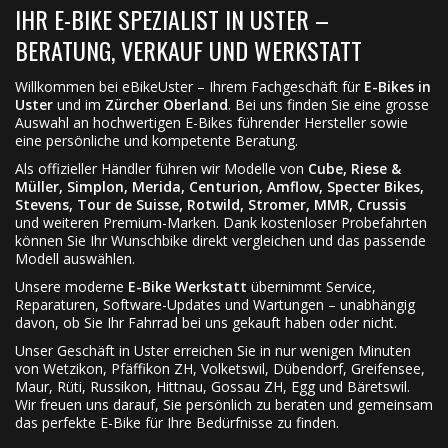
IHR E-BIKE SPEZIALIST IN USTER –
BERATUNG, VERKAUF UND WERKSTATT
Willkommen bei eBikeUster – Ihrem Fachgeschäft für
E-Bikes in
Uster
und im
Zürcher Oberland
. Bei uns finden Sie eine grosse
Auswahl an hochwertigen E-Bikes führender Hersteller sowie
eine persönliche und kompetente Beratung.
Als offizieller Händler führen wir Modelle von
Cube, Riese &
Müller, Simplon, Merida, Centurion, Amflow, Specter Bikes,
Stevens, Tour de Suisse, Rotwild, Stromer, MMR, Crussis
und weiteren Premium-Marken. Dank kostenloser Probefahrten
können Sie Ihr Wunschbike direkt vergleichen und das passende
Modell auswählen.
Unsere moderne
E-Bike Werkstatt
übernimmt Service,
Reparaturen, Software-Updates und Wartungen – unabhängig
davon, ob Sie Ihr Fahrrad bei uns gekauft haben oder nicht.
Unser Geschäft in Uster erreichen Sie in nur wenigen Minuten
von Wetzikon, Pfäffikon ZH, Volketswil, Dübendorf, Greifensee,
Maur, Rüti, Russikon, Hittnau, Gossau ZH, Egg und Bäretswil.
Wir freuen uns darauf, Sie persönlich zu beraten und gemeinsam
das perfekte E-Bike für Ihre Bedürfnisse zu finden.