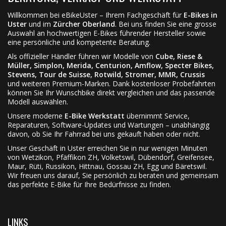
Willkommen bei eBikeUster – Ihrem Fachgeschäft für
E-Bikes in
Uster
und im
Zürcher Oberland
. Bei uns finden Sie eine grosse
Auswahl an hochwertigen E-Bikes führender Hersteller sowie
eine persönliche und kompetente Beratung.
Als offizieller Händler führen wir Modelle von
Cube, Riese &
Müller, Simplon, Merida, Centurion, Amflow, Specter Bikes,
Stevens, Tour de Suisse, Rotwild, Stromer, MMR, Crussis
und weiteren Premium-Marken. Dank kostenloser Probefahrten
können Sie Ihr Wunschbike direkt vergleichen und das passende
Modell auswählen.
Unsere moderne
E-Bike Werkstatt
übernimmt Service,
Reparaturen, Software-Updates und Wartungen – unabhängig
davon, ob Sie Ihr Fahrrad bei uns gekauft haben oder nicht.
Unser Geschäft in Uster erreichen Sie in nur wenigen Minuten
von Wetzikon, Pfäffikon ZH, Volketswil, Dübendorf, Greifensee,
Maur, Rüti, Russikon, Hittnau, Gossau ZH, Egg und Bäretswil.
Wir freuen uns darauf, Sie persönlich zu beraten und gemeinsam
das perfekte E-Bike für Ihre Bedürfnisse zu finden.
LINKS