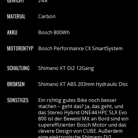
GEWICHT
24.8
MATERIAL
Carbon
AKKU
Bosch 800Wh
MOTORENTYP
Bosch Performance CX SmartSystem
SCHALTUNG
Shimano XT Di2 12Gang
BREMSEN
Shimano XT ABS 203mm Hydraulic Disc
SONSTIGES
Ein richtig gutes Bike noch besser
machen – geht das? Ja, das geht, und
das Stereo Hybrid ONE44 HPC SLX Evo
800 ist der Beweis! Mit an Bord sind ein
supereffizienter Bosch Motor und das
clevere Design von CUBE. Außerdem
eine elektronische Shimano Di2