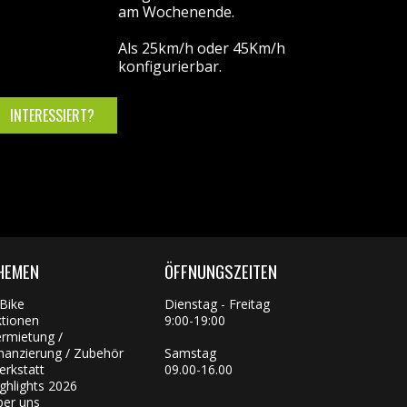
am Wochenende.
Als 25km/h oder 45Km/h
konfigurierbar.
INTERESSIERT?
HEMEN
ÖFFNUNGSZEITEN
Bike
Dienstag - Freitag
ktionen
9:00-19:00
rmietung /
nanzierung / Zubehör
Samstag
rkstatt
09.00-16.00
ghlights 2026
ber uns