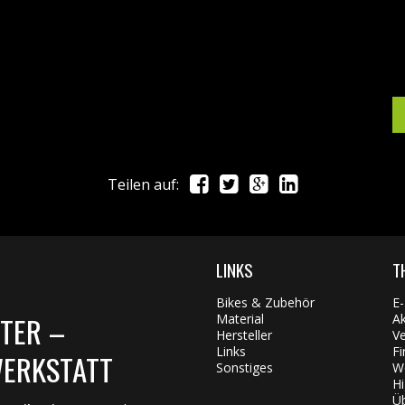
Teilen auf:
LINKS
T
Bikes & Zubehör
E-
STER –
Material
A
Hersteller
Ve
Links
Fi
WERKSTATT
Sonstiges
We
Hi
Ü